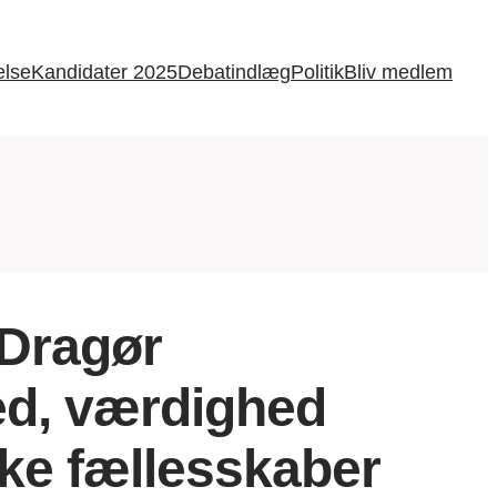
else
Kandidater 2025
Debatindlæg
Politik
Bliv medlem
 Dragør
ed, værdighed
ke fællesskaber