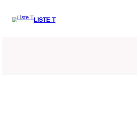
Spring
til
LISTE T
indhold