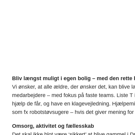
Bliv længst muligt i egen bolig – med den rette
Vi ønsker, at alle ældre, der ønsker det, kan blive l
medarbejdere – med fokus på faste teams. Liste T in
hjælp de får, og have en klagevejledning. Hjælpemi
som fx robotstøvsugere – hvis det giver mening for
Omsorg, aktivitet og fællesskab
Det skal ikke blot være ‘sikkert’ at blive gammel i Dr