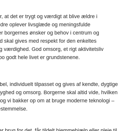
or, at det er trygt og værdigt at blive ældre i
ldre oplever livsglæde og meningsfulde
er borgernes ønsker og behov i centrum og
id skal gives med respekt for den enkeltes
og værdighed. God omsorg, et rigt aktivitetsliv
bo godt hele livet er grundstenene.
el, individuelt tilpasset og gives af kendte, dygtige
ryghed og omsorg. Borgerne skal altid vide, hvilken
, og vi bakker op om at bruge moderne teknologi –
bestemmelse.
 brug for det, får tildelt hjemmehjælp eller pleje til