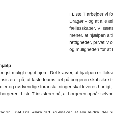
I Liste T arbejder vi f
Dragør – og at alle æ
fællesskaber. Vi sætt
mener, at hjælpen alt
rettigheder, privatliv 
og muligheden for at 
 hjælp
ængst muligt i eget hjem. Det kræver, at hjælpen er fleksib
sisterer på, at faste teams tæt på borgeren skal sikre t
dler og nødvendige foranstaltninger skal leveres hurtigt
 borgeren. Liste T insisterer på, at borgeren opnår selv
agør – det skal være rart. Vi ønsker, at alle ældre, der har