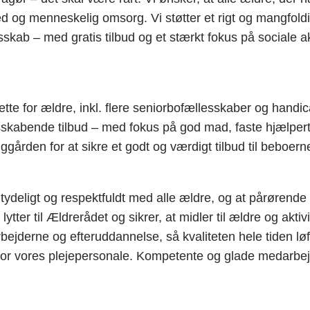
d og menneskelig omsorg. Vi støtter et rigt og mangfoldigt
ab – med gratis tilbud og et stærkt fokus på sociale akti
tte for ældre, inkl. flere seniorbofællesskaber og handi
dsskabende tilbud – med fokus på god mad, faste hjælper
gården for at sikre et godt og værdigt tilbud til beboern
deligt og respektfuldt med alle ældre, og at pårørende 
ter til Ældrerådet og sikrer, at midler til ældre og aktivi
derne og efteruddannelse, så kvaliteten hele tiden løfte
or vores plejepersonale. Kompetente og glade medarbejde