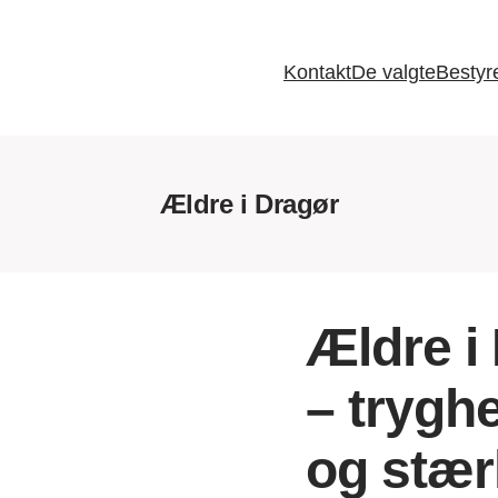
Kontakt
De valgte
Bestyr
Ældre i Dragør
Ældre i
– trygh
og stær