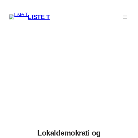
Spring
til
LISTE T
indhold
Lokaldemokrati og