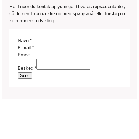
Her finder du kontaktoplysninger til vores repræsentanter,
så du nemt kan række ud med spørgsmål eller forslag om
kommunens udvikling.
E
Navn
*
-
E-mail
*
m
Emne
a
Besked
*
i
Send
l
N
a
v
n
B
e
s
k