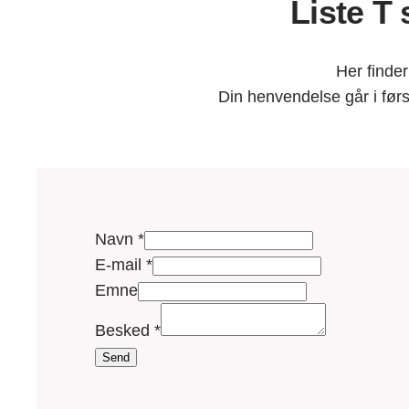
Liste T
Her finder
Din henvendelse går i førs
Navn
*
N
E-mail
*
a
Emne
v
Besked
*
n
Send
B
e