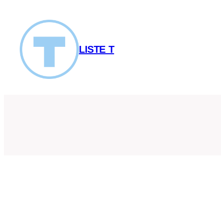
Spring
til
indhold
LISTE T