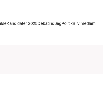
else
Kandidater 2025
Debatindlæg
Politik
Bliv medlem